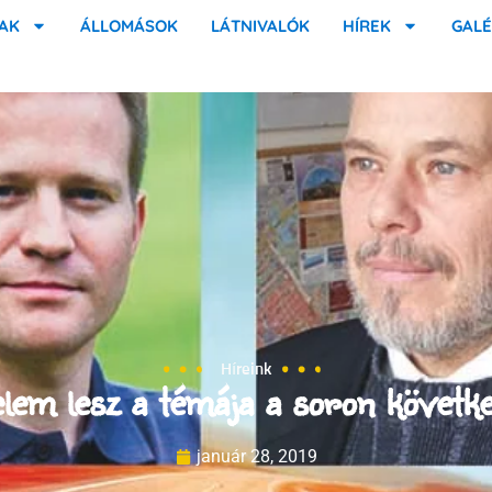
AK
ÁLLOMÁSOK
LÁTNIVALÓK
HÍREK
GALÉ
Híreink
em lesz a témája a soron követk
január 28, 2019