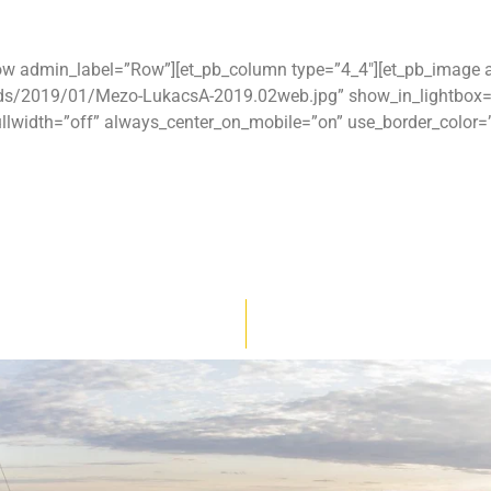
_row admin_label=”Row”][et_pb_column type=”4_4″][et_pb_image
ads/2019/01/Mezo-LukacsA-2019.02web.jpg” show_in_lightbox=”
fullwidth=”off” always_center_on_mobile=”on” use_border_color=”o