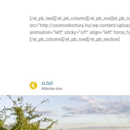
[/et_pb_text][/et_pb_column][/et_pb_row][et_pb
src=”http://csomorikortura.hu/wp-content/uplo
animation=”left” sticky=”off” align=”left” force_
[/et_pb_column][/et_pb_row][/et_pb_section]
ELŐZŐ
Mikulás-túra