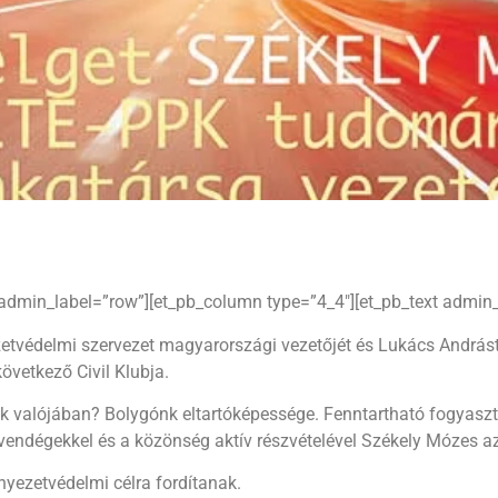
 admin_label=”row”][et_pb_column type=”4_4″][et_pb_text admin_
etvédelmi szervezet magyarországi vezetőjét és Lukács Andrást
övetkező Civil Klubja.
k valójában? Bolygónk eltartóképessége. Fenntartható fogyasz
tő vendégekkel és a közönség aktív részvételével Székely Móze
rnyezetvédelmi célra fordítanak.