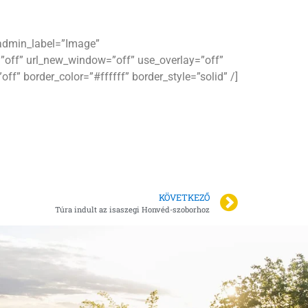
 admin_label=”Image”
off” url_new_window=”off” use_overlay=”off”
ff” border_color=”#ffffff” border_style=”solid” /]
KÖVETKEZŐ
Túra indult az isaszegi Honvéd-szoborhoz