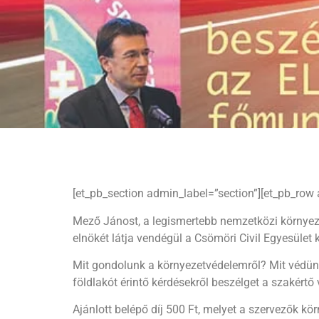
[et_pb_section admin_label=”section”][et_pb_row
Mező Jánost, a legismertebb nemzetközi környez
elnökét látja vendégül a Csömöri Civil Egyesület k
Mit gondolunk a környezetvédelemről? Mit védün
földlakót érintő kérdésekről beszélget a szakér
Ajánlott belépő díj 500 Ft, melyet a szervezők kö