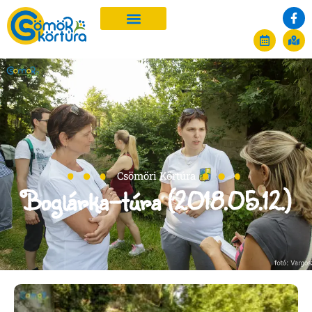
Csömöri Körtúra
Boglárka-túra (2018.05.12.)