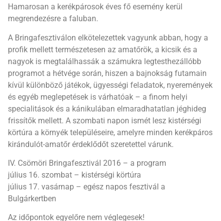
Hamarosan a kerékpárosok éves fő esemény kerül
megrendezésre a faluban.
A Bringafesztiválon elkötelezettek vagyunk abban, hogy a
profik mellett természetesen az amatőrök, a kicsik és a
nagyok is megtalálhassák a számukra legtesthezállóbb
programot a hétvége során, hiszen a bajnokság futamain
kívül különböző játékok, ügyességi feladatok, nyeremények
és egyéb meglepetések is várhatóak – a finom helyi
specialitások és a kánikulában elmaradhatatlan jéghideg
frissítők mellett. A szombati napon ismét lesz kistérségi
körtúra a környék településeire, amelyre minden kerékpáros
kirándulót-amatőr érdeklődőt szeretettel várunk.
IV. Csömöri Bringafesztivál 2016 – a program
július 16. szombat – kistérségi körtúra
július 17. vasárnap – egész napos fesztivál a
Bulgárkertben
Az időpontok egyelőre nem véglegesek!