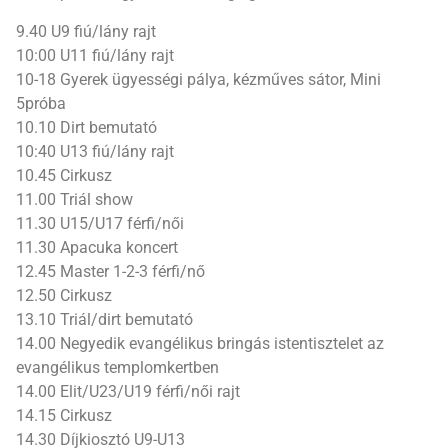
9.40 U9 fiú/lány rajt
10:00 U11 fiú/lány rajt
10-18 Gyerek ügyességi pálya, kézműves sátor, Mini
5próba
10.10 Dirt bemutató
10:40 U13 fiú/lány rajt
10.45 Cirkusz
11.00 Triál show
11.30 U15/U17 férfi/női
11.30 Apacuka koncert
12.45 Master 1-2-3 férfi/nő
12.50 Cirkusz
13.10 Triál/dirt bemutató
14.00 Negyedik evangélikus bringás istentisztelet az
evangélikus templomkertben
14.00 Elit/U23/U19 férfi/női rajt
14.15 Cirkusz
14.30 Díjkiosztó U9-U13