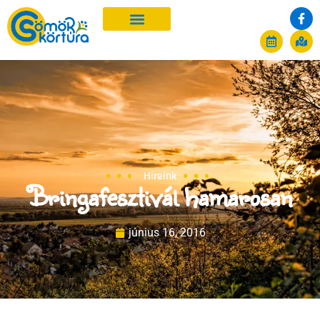
Híreink
Bringafesztivál hamarosan
június 16, 2016