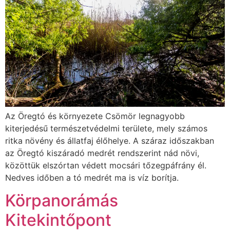
Az Öregtó és környezete Csömör legnagyobb
kiterjedésű természetvédelmi területe, mely számos
ritka növény és állatfaj élőhelye. A száraz időszakban
az Öregtó kiszáradó medrét rendszerint nád növi,
közöttük elszórtan védett mocsári tőzegpáfrány él.
Nedves időben a tó medrét ma is víz borítja.
Körpanorámás
Kitekintőpont