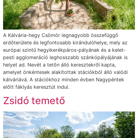
A Kálvária-hegy Csömör legnagyobb összefüggő
erdőterülete és legfontosabb kirándulóhelye, mely az
európai szintű hegyikerékpáros-pályának és a kelet-
pesti agglomeráció leghosszabb szánkópályájának is
helyet ad. Nevét a tetőn álló keresztekről kapta,
amelyet önkéntesek alakítottak stációkból álló valódi
kálváriává. A stációkhoz minden évben Nagypéntek
előtt fáklyás keresztút indul.
Zsidó temető