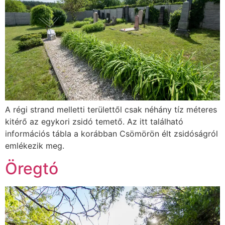
A régi strand melletti területtől csak néhány tíz méteres
kitérő az egykori zsidó temető. Az itt található
információs tábla a korábban Csömörön élt zsidóságról
emlékezik meg.
Öregtó