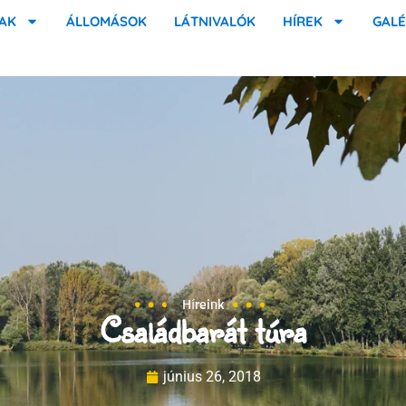
AK
ÁLLOMÁSOK
LÁTNIVALÓK
HÍREK
GALÉ
Híreink
Családbarát túra
június 26, 2018