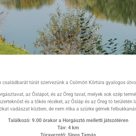
n családbarát túrát szervezünk a Csömöri Körtúra gyalogos útv
orgásztavat, az Őslápot, és az Öreg tavat, melyek sok szép termés
zerteknőst és a tőkés récéket, az Ősláp és az Öreg tó területén 
klókat vadászat közben, de nem ritka a szürke gémek felbukkaná
Találkozó: 9.00 órakor a Horgásztó melletti játszótéren
Táv: 4 km
Túravezető: Sipos Tamás