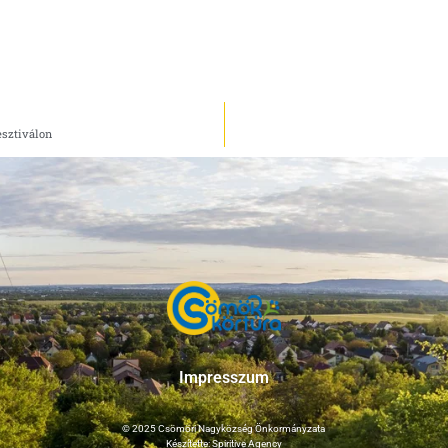
esztiválon
Impresszum
© 2025 Csömöri Nagyközség Önkormányzata
Készítette: Spiritive Agency