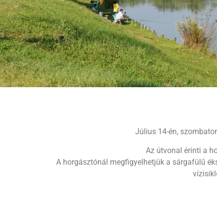
Július 14-én, szombato
Az útvonal érinti a h
A horgásztónál megfigyelhetjük a sárgafülű éks
vízisi