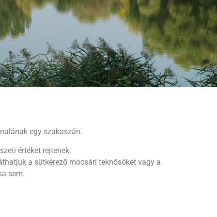
onalának egy szakaszán.
zeti értéket rejtenek.
láthatjuk a sütkérező mocsári teknősöket vagy a
sa sem.