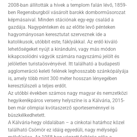
2008-ban állították a hívek a templom falán lévő, 1859-
ben Regensburgból vásárolt barokk domborműsorozat
képmásaival. Minden stációnak egy-egy család a
gazdája. Nagypénteken és az előtte levő pénteken
hagyományosan keresztutat szerveznek ide a
katolikusok, utóbbit este, fáklyákkal. Az erdő kiváló
lehetőségeket nyújt a kirándulni, vagy más módon
kikapcsolódni vágyók számára nagyszámú jelölt és
jelöletlen turistaösvényével. Itt található a budapesti
agglomeráció keleti felének leghosszabb szánkópályája
is, amely több mint 300 méter hosszan lényegében
keresztülszeli a teljes erdőt.
Az utóbbi években számos nagy magyar és nemzetközi
hegyikerékpáros verseny helyszíne is a Kálvária, 2015-
ben már olimpiai kvótaszerző sporteseménnyel is
büszkélkedhetett.
A Kálvária-hegy oldalában – a cinkotai határhoz közel
található Csömör ez idáig egyedüli, nagy mélységű