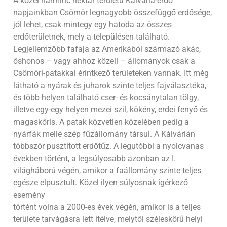
A közel harminc hektár területű Kálvária-erdő
napjainkban Csömör legnagyobb összefüggő erdősége,
jól lehet, csak mintegy egy hatoda az összes
erdőterületnek, mely a településen található.
Legjellemzőbb fafaja az Amerikából származó akác,
őshonos – vagy ahhoz közeli – állományok csak a
Csömöri-patakkal érintkező területeken vannak. Itt még
látható a nyárak és juharok szinte teljes fajválasztéka,
és több helyen található cser- és kocsánytalan tölgy,
illetve egy-egy helyen mezei szil, kökény, erdei fenyő és
magaskőris. A patak közvetlen közelében pedig a
nyárfák mellé szép fűzállomány társul. A Kálvárián
többször pusztított erdőtűz. A legutóbbi a nyolcvanas
években történt, a legsúlyosabb azonban az I.
világháború végén, amikor a faállomány szinte teljes
egésze elpusztult. Közel ilyen súlyosnak ígérkező
esemény
történt volna a 2000-es évek végén, amikor is a teljes
területe tarvágásra lett ítélve, melytől széleskörű helyi