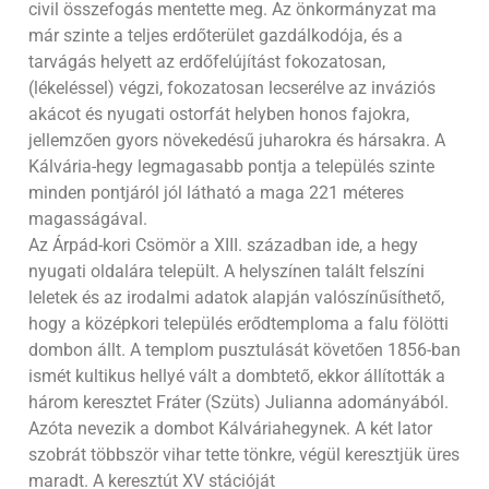
civil összefogás mentette meg. Az önkormányzat ma
már szinte a teljes erdőterület gazdálkodója, és a
tarvágás helyett az erdőfelújítást fokozatosan,
(lékeléssel) végzi, fokozatosan lecserélve az inváziós
akácot és nyugati ostorfát helyben honos fajokra,
jellemzően gyors növekedésű juharokra és hársakra. A
Kálvária-hegy legmagasabb pontja a település szinte
minden pontjáról jól látható a maga 221 méteres
magasságával.
Az Árpád-kori Csömör a XIII. században ide, a hegy
nyugati oldalára települt. A helyszínen talált felszíni
leletek és az irodalmi adatok alapján valószínűsíthető,
hogy a középkori település erődtemploma a falu fölötti
dombon állt. A templom pusztulását követően 1856-ban
ismét kultikus hellyé vált a dombtető, ekkor állították a
három keresztet Fráter (Szüts) Julianna adományából.
Azóta nevezik a dombot Kálváriahegynek. A két lator
szobrát többször vihar tette tönkre, végül keresztjük üres
maradt. A keresztút XV stációját