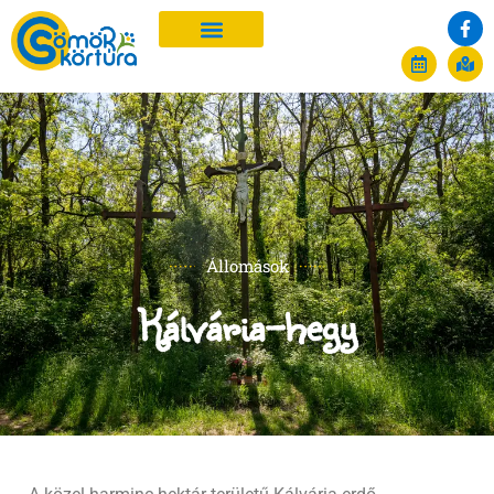
Állomások
Kálvária-hegy