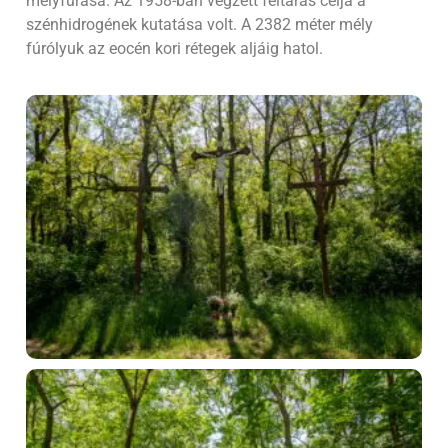
mélyfúrása. Az 1958-ban végzett feltárás célja a
szénhidrogének kutatása volt. A 2382 méter mély
fúrólyuk az eocén kori rétegek aljáig hatol.