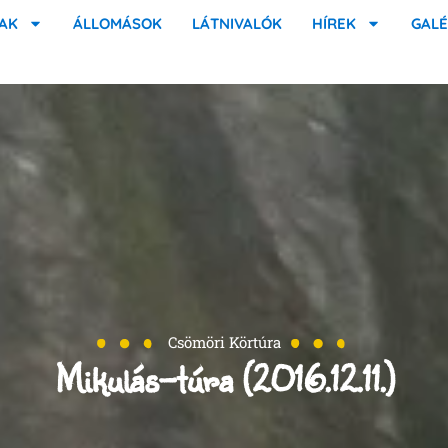
AK
ÁLLOMÁSOK
LÁTNIVALÓK
HÍREK
GALÉ
Csömöri Körtúra
Mikulás-túra (2016.12.11.)