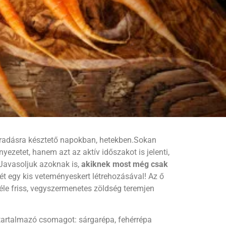
radásra késztető napokban, hetekben.
Sokan
zetet, hanem azt az aktív időszakot is jelenti,
Javasoljuk azoknak is,
akiknek most még csak
mét egy kis veteményeskert létrehozásával! Az ő
éle friss, vegyszermenetes zöldség teremjen
tartalmazó csomagot: sárgarépa, fehérrépa