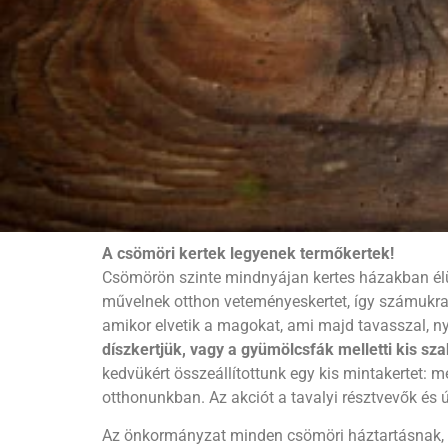
A csömöri kertek legyenek termőkertek!
Csömörön szinte mindnyájan kertes házakban élü
művelnek otthon veteményeskertet, így számukra r
amikor elvetik a magokat, ami majd tavasszal, n
díszkertjük, vagy a gyümölcsfák melletti kis sz
kedvükért összeállítottunk egy kis mintakertet: 
otthonunkban. Az akciót a tavalyi résztvevők és ú
Az önkormányzat minden csömöri háztartásnak, a