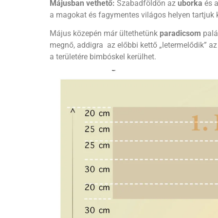
Májusban vethető:
Szabadföldön az
uborka
és 
a magokat és fagymentes világos helyen tartjuk k
Május közepén már ültethetünk
paradicsom
palá
megnő, addigra az előbbi kettő „letermelődik” az
a területére bimbóskel kerülhet.