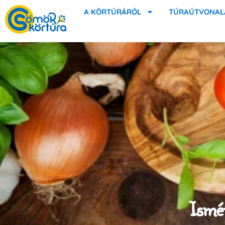
A KÖRTÚRÁRÓL
TÚRAÚTVONAL
Ismé