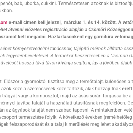
spenót, bab, uborka, cukkini. Természetesen azoknak is biztosít
ukban.
com
e-mail címen kell jelezni, március 1. és 14. között. A
vetőm
ehet átvenni előzetes regisztráció alapján a Csömöri Községgon
fonszámot kell megadni. Háztartásonként egy garnitúra vetőm
ébet környezetvédelmi tanácsnok, tájépítő mérnök állította össz
ak fegyelembevételével. A termékek beszerzésében a Csömöri Ga
elését hosszú távú távon kívánja segíteni, így a jövőben újabb 
t. Először a gyomoktól tisztítsa meg a termőtalajt, különösen a
 Ha azok közé a szerencsések közé tartozik, akik hozzájutnak
érett
a trágyát vagy a komposztot, majd az ásás során forgassa be a t
nnyel javítsa talaját a használati utasításnak megfelelően. Gere
tán az ágyások talaját nem szabad taposni.
A mintakertben veté
soport termesztése folyik. A következő években (remélhetőleg 
égek felszaporodását és a talaj kimerülését meg lehet akadályo