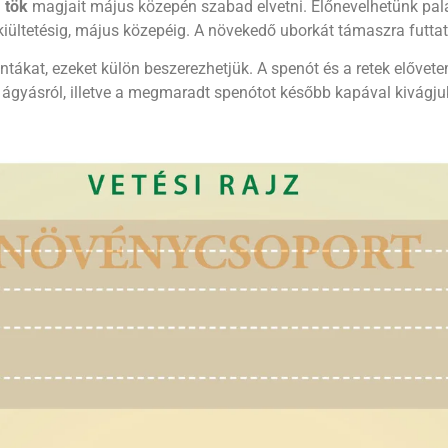
a
tök
magjait május közepén szabad elvetni. Előnevelhetünk palán
iültetésig, május közepéig. A növekedő uborkát támaszra futtat
ntákat, ezeket külön beszerezhetjük.
A spenót és a retek előve
 ágyásról, illetve a megmaradt spenótot később kapával kivágju