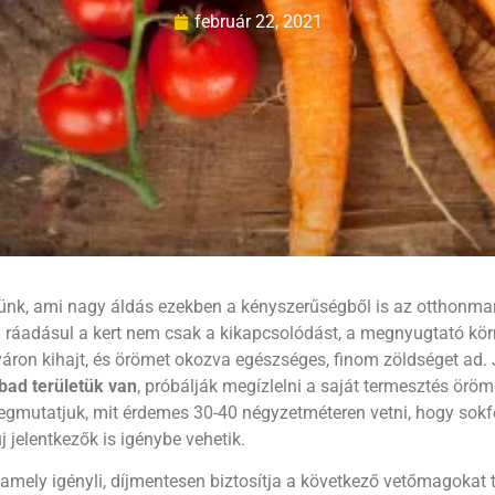
február 22, 2021
nk, ami nagy áldás ezekben a kényszerűségből is az otthonma
áadásul a kert nem csak a kikapcsolódást, a megnyugtató környe
yáron kihajt, és örömet okozva egészséges, finom zöldséget ad.
abad területük van
, próbálják megízlelni a saját termesztés örö
megmutatjuk, mit érdemes 30-40 négyzetméteren vetni, hogy sokf
j jelentkezők is igénybe vehetik.
mely igényli, díjmentesen biztosítja a következő vetőmagokat 