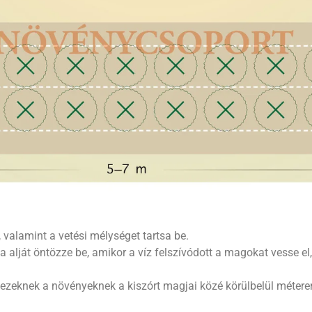
 valamint a vetési mélységet tartsa be.
a alját öntözze be, amikor a víz felszívódott a magokat vesse el,
t ezeknek a növényeknek a kiszórt magjai közé körülbelül méter