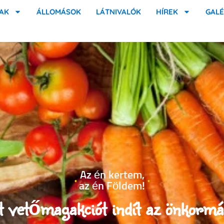
AK
ÁLLOMÁSOK
LÁTNIVALÓK
HÍREK
GALÉ
Az én kertem,
az én Földem!
t vetőmagakciót indít az önkormá