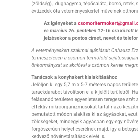
(zöldség), dughagyma, tépősaláta, borsó, retek, 
évtizedek óta veteményeskertet művelnek otthon
Az igényeket a
csomoritermokert@gmail.
és március 26. pénteken 12-16 óra között l
jelzésekor a pontos címet, nevet és tele
A veteményeskert szakmai ajánlásait Onhausz Erzs
természetesen a csömöri termőföld sajátosságain
önkormányzat az akcióval a csömöri kertek megműv
Tanácsok a konyhakert kialakításához
Jelöljön ki egy 5,7 m
x
5-7 méteres napos területe
tarackdarabot távolítson el a kijelölt területről.
felásandó területen egyenletesen teregesse szét 
effektív mikroorganizmusokat tartalmazó készítmé
bemutatott módon alakítsa ki az ágyásokat, ezu
zöldségeket, mindegyik ágyásban egy-egy növényc
forgószerűen helyet cserélnek majd, így a betegs
kedvező növénytársítások elvét is.