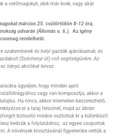
juk a vetőmagokat, akik már évek, vagy akár
agokat március 25. csütörtökön 8-12 óra,
dnokság udvarán (Állomás u. 6.).
Az igény
agcsomag rendelhető.
e szakemberek és helyi gazdák ajánlásainak, és
zdabolt (Széchenyi út) volt segítségünkre.
Az
ez irányú akciókat tervez.
 tarackra ügyeljen, hogy minden apró
istállótrágyához vagy van komposztja, akkor a
alajba. Ha nincs, akkor interneten beszerezhető,
blyézze el a talaj felszínét, majd az ábrán
sforgót biztosító módon osztottuk ki a különböző
lesz kedvük a folytatáshoz, az egyes csoportok
zni. A növények kiosztásánál figyelembe vettük a