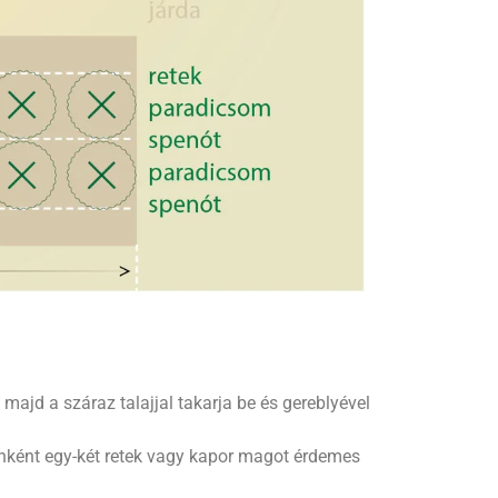
 majd a száraz talajjal takarja be és gereblyével
enként egy-két retek vagy kapor magot érdemes