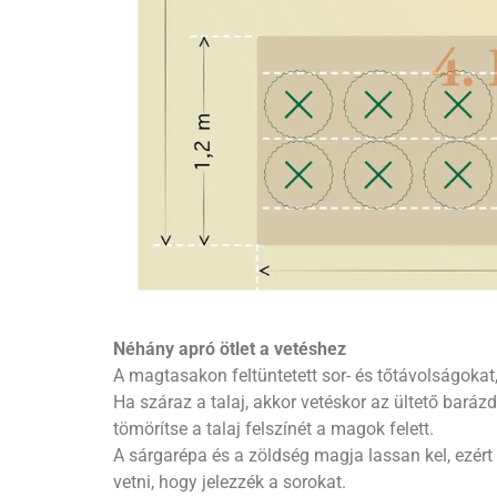
Néhány apró ötlet a vetéshez
A magtasakon feltüntetett sor- és tőtávolságokat,
Ha száraz a talaj, akkor vetéskor az ültető barázd
tömörítse a talaj felszínét a magok felett.
A sárgarépa és a zöldség magja lassan kel, ezér
vetni, hogy jelezzék a sorokat.